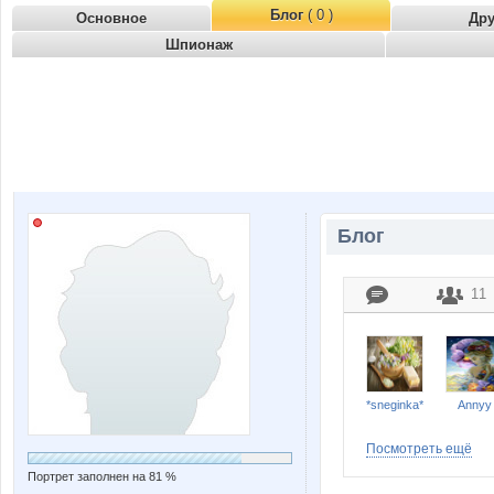
Блог
( 0 )
Основное
Др
Шпионаж
Блог
11
*sneginka*
Annyy
Посмотреть ещё
Портрет заполнен на 81 %