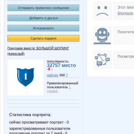
Флёнушка
Лолан
Этот блог
Отправить приватное сообщение
блогеров
.
Добавить в друзья
Игнорировать
Посетит
Сделать подарок
Покупаем вместе: БОЛЬШОЙ ШОПИНГ
(взрослый)
Посмотре
популярность:
32757 место
-8 ↓
рейтинг
666
?
Привилегированный
пользователь
1
уровня
Статистика портрета:
сейчас просматривают портрет - 0
зарегистрированные пользователи
посетившие портрет за 7 дней - 0